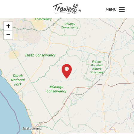
MENU
+
−