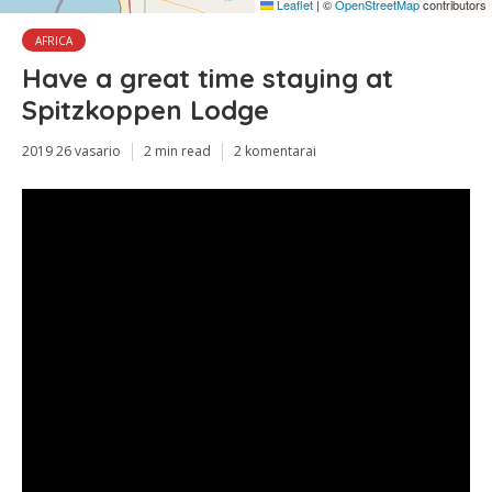
Leaflet
|
©
OpenStreetMap
contributors
AFRICA
Have a great time staying at
Spitzkoppen Lodge
2019 26 vasario
2 min read
2 komentarai