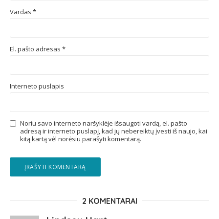
Vardas
*
El. pašto adresas
*
Interneto puslapis
Noriu savo interneto naršyklėje išsaugoti vardą, el. pašto
adresą ir interneto puslapį, kad jų nebereiktų įvesti iš naujo, kai
kitą kartą vėl norėsiu parašyti komentarą.
2 KOMENTARAI