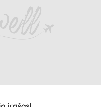
io įrašas!